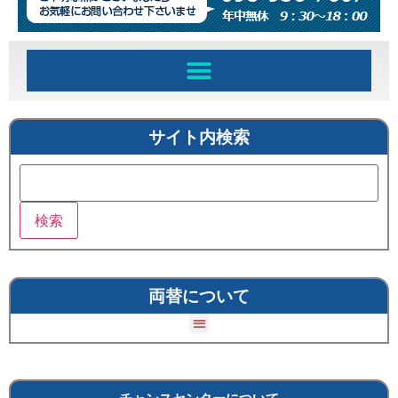
サイト内検索
両替について
外貨両替機紹介 currency exchage ATM